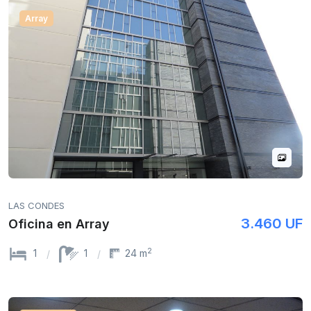
Array
LAS CONDES
3.460 UF
Oficina en Array
2
1
1
24 m