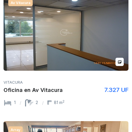
Av Vitacura
VITACURA
7.327 UF
Oficina en Av Vitacura
2
1
2
81 m
Array