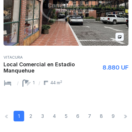
VITACURA
Local Comercial en Estadio
8.880 UF
Manquehue
2
1
44 m
1
2
3
4
5
6
7
8
9