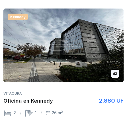
Kennedy
VITACURA
2.880 UF
Oficina en Kennedy
2
2
1
26 m