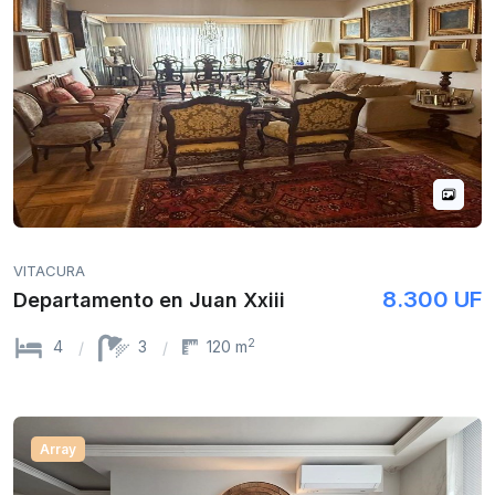
VITACURA
8.300 UF
Departamento en Juan Xxiii
2
4
3
120 m
Array