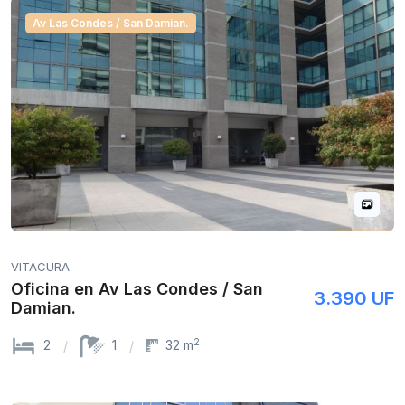
Av Las Condes / San Damian.
VITACURA
Oficina en Av Las Condes / San
3.390 UF
Damian.
2
2
1
32 m