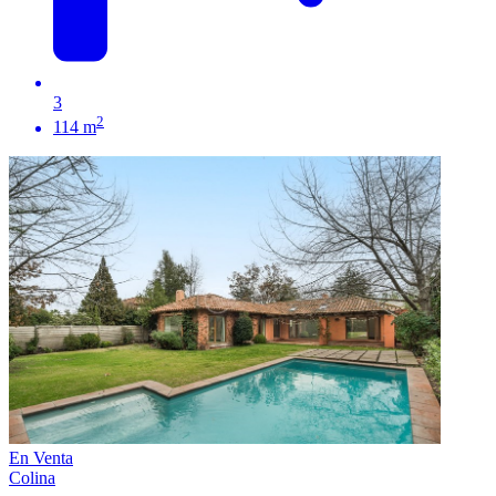
3
2
114 m
En Venta
Colina