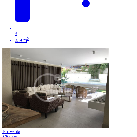
3
2
239 m
En Venta
Vitacura