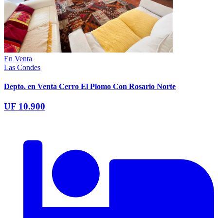
En Venta
Las Condes
Depto. en Venta Cerro El Plomo Con Rosario Norte
UF 10.900