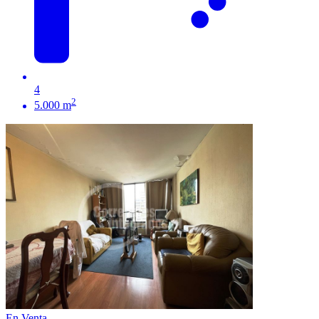
4
2
5.000 m
En Venta