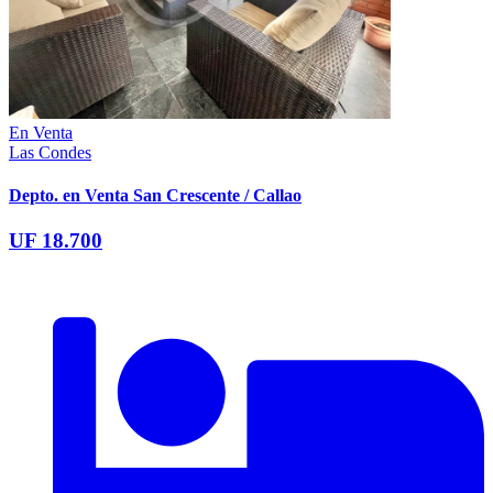
En Venta
Las Condes
Depto. en Venta San Crescente / Callao
UF 18.700