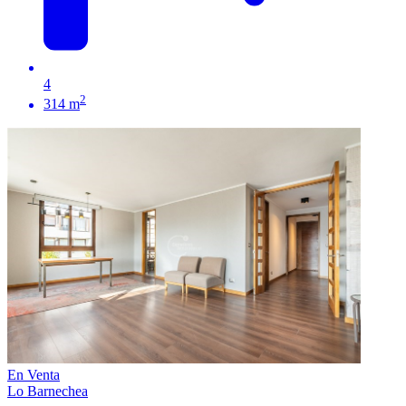
4
2
314 m
En Venta
Lo Barnechea