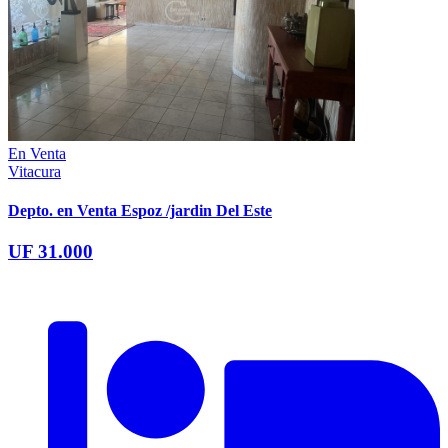
En Venta
Vitacura
Depto. en Venta Espoz /jardin Del Este
UF 31.000