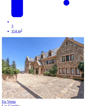
3
2
114 m
En Venta
Las Condes