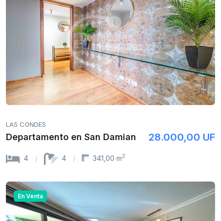
LAS CONDES
28.000,00 UF
Departamento en San Damian
2
4
4
341,00 m
En Venta