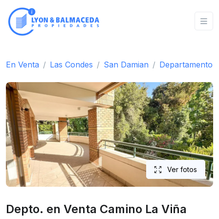
En Venta
Las Condes
San Damian
Departamento
Ver fotos
Depto. en Venta Camino La Viña